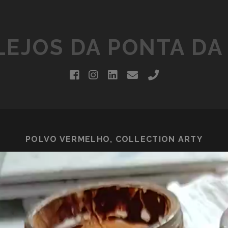
EJOS DA PONTA DA
facebook
instagram
linkedin
email
phone
POLVO VERMELHO, COLLECTION ARTY
Lecteur
vidéo