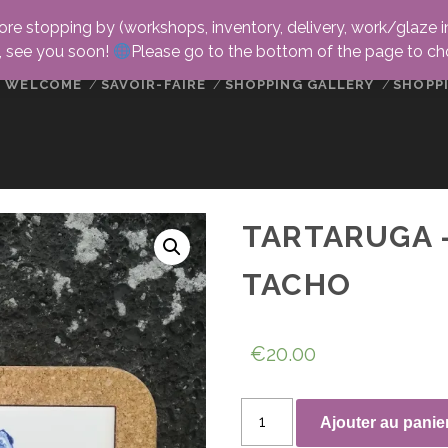
fore stopping by (workshops, inventory, delivery, work/glaze in
u, see you soon!
Please go to the bottom of the page to c
WELCOME
SAVOIR-FAIRE
SHOPPING GALLERY
SHOPP
TARTARUGA 
TACHO
€
20.00
quantité
Ajouter au panie
de