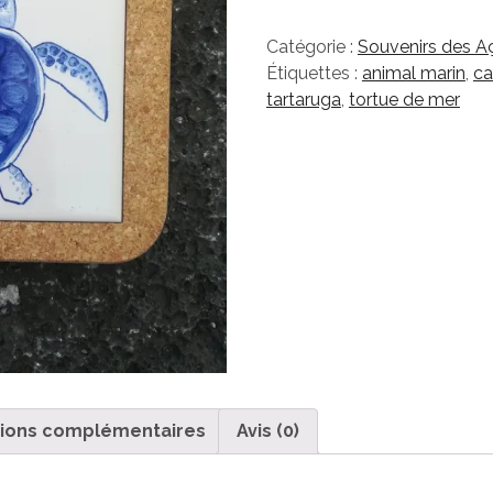
TARTARUGA
-
Catégorie :
Souvenirs des 
Base
Étiquettes :
animal marin
,
ca
de
tartaruga
,
tortue de mer
tacho
tions complémentaires
Avis (0)