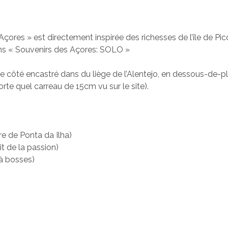
çores » est directement inspirée des richesses de l’île de Pic
dans « Souvenirs des Açores: SOLO »
côté encastré dans du liège de l’Alentejo, en dessous-de-plat 
te quel carreau de 15cm vu sur le site).
re de Ponta da Ilha)
t de la passion)
à bosses)