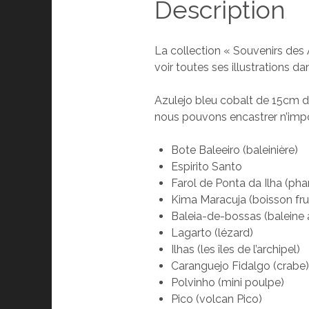
Description
La collection « Souvenirs des A
voir toutes ses illustrations 
Azulejo bleu cobalt de 15cm de 
nous pouvons encastrer n’impor
Bote Baleeiro (baleinière)
Espirito Santo
Farol de Ponta da Ilha (pha
Kima Maracuja (boisson frui
Baleia-de-bossas (baleine 
Lagarto (lézard)
Ilhas (les îles de l’archipel)
Caranguejo Fidalgo (crabe)
Polvinho (mini poulpe)
Pico (volcan Pico)