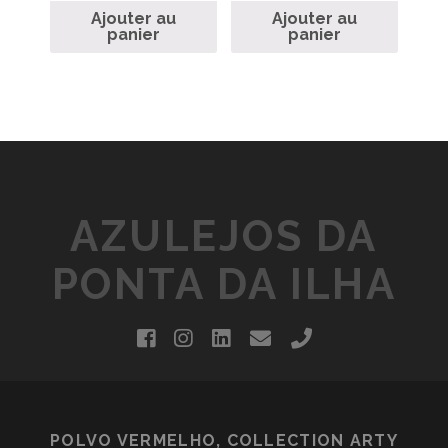
Ajouter au
Ajouter au
panier
panier
AZULEJOS DA
PONTA DA ILHA
facebook
instagram
linkedin
email
phone
POLVO VERMELHO, COLLECTION ARTY