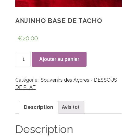
ANJINHO BASE DE TACHO
€
20.00
quantité
Ajouter au panier
de
ANJINHO
base
Catégorie :
Souvenirs des Açores - DESSOUS
de
DE PLAT
tacho
Description
Avis (0)
Description