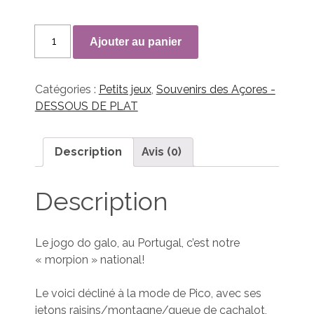
quantité
Ajouter au panier
de
Jogo
do
Catégories :
Petits jeux
,
Souvenirs des Açores -
Galo
DESSOUS DE PLAT
...
do
Pico
Description
Avis (0)
Description
Le jogo do galo, au Portugal, c’est notre
« morpion » national!
Le voici décliné à la mode de Pico, avec ses
jetons raisins/montagne/queue de cachalot,