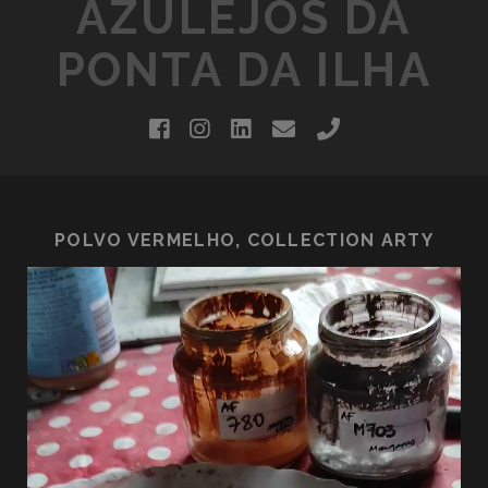
AZULEJOS DA
PONTA DA ILHA
facebook
instagram
linkedin
email
phone
POLVO VERMELHO, COLLECTION ARTY
Lecteur
vidéo