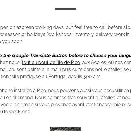
 open on azorean working days, but feel free to call before st
ow season or holidays (workshops, inventory, delivery, work in 
e you soon!
o the Google Translate
Button
below to choose your lang
chez nous,
tout au bout de l’île de Pico
, aux Açores, où nos ca
ail cru sont peints à la main puis cuits dans notre atelier* sel
itionnelle pratiquée au Portugal depuis 500 ans.
phone installée à Pico, nous pouvons aussi vous accueillir en 
peu en allemand. Nous sommes très souvent à l’atelier* et nou
avec plaisir, mais si vous prévenez avant c’est encore mieux, s
u le week-end.