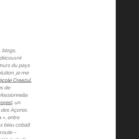
, blogs,
 découvrir
s murs du pays
lution, je me
école Creazul.
es de
fessionnelle.
ores),
un
 des Açores.
 », entre
ux bleu cobalt
 route –