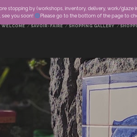
fore stopping by (workshops, inventory, delivery, work/glaze in
u, see you soon!
Please go to the bottom of the page to c
WELCOME
SAVOIR-FAIRE
SHOPPING GALLERY
SHOPP