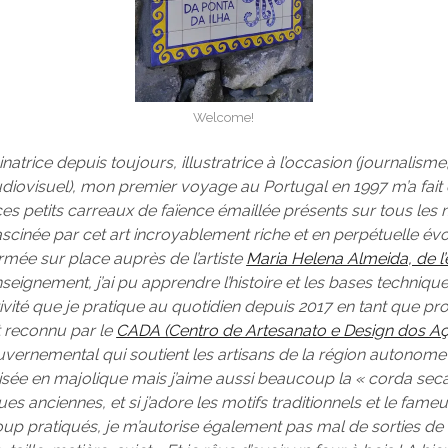
Welcome!
inatrice depuis toujours, illustratrice à l’occasion (journalisme
udiovisuel), mon premier voyage au Portugal en 1997 m’a fait
 ces petits carreaux de faïence émaillée présents sur tous le
scinée par cet art incroyablement riche et en perpétuelle évo
ormée sur place auprès de l’artiste
Maria Helena Almeida, de l’
seignement, j’ai pu apprendre l’histoire et les bases techniqu
ctivité que je pratique au quotidien depuis 2017 en tant que pro
t reconnu par le
CADA (Centro de Artesanato e Design dos Aç
ernemental qui soutient les artisans de la région autonome
lisée en majolique mais j’aime aussi beaucoup la « corda seca
es anciennes, et si j’adore les motifs traditionnels et le fame
oup pratiqués, je m’autorise également pas mal de sorties de