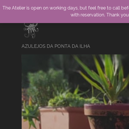
The Atelier is open on working days, but feel free to call be
with reservation. Thank yo
AZULEJOS DA PONTA DA ILHA