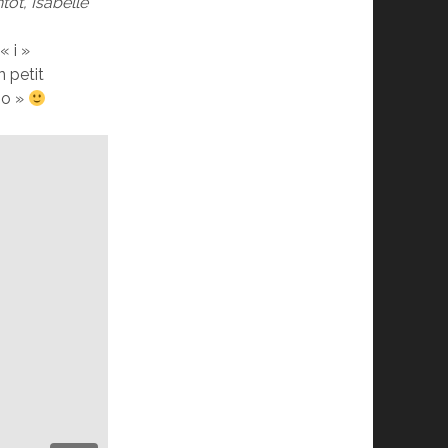
ntôt, Isabelle
« i »
 petit
ho »