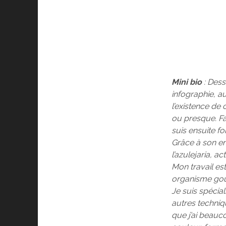
Mini bio
: Dess
infographie, a
l’existence de
ou presque. Fa
suis ensuite f
Grâce à son en
l’azulejaria, a
Mon travail es
organisme gouv
Je suis spécia
autres techniqu
que j’ai beauc