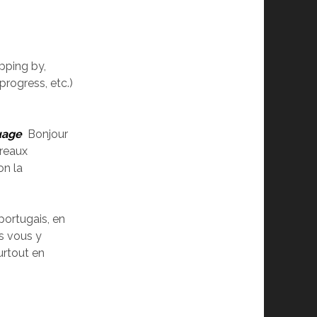
opping by,
progress, etc.)
uage
Bonjour
rreaux
on la
portugais, en
s vous y
urtout en