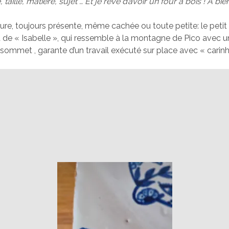
taille, matière, sujet … Et je rêve d’avoir un four à bois ! A bie
ure, toujours présente, même cachée ou toute petite: le petit 
 de « Isabelle », qui ressemble à la montagne de Pico avec un
sommet , garante d’un travail exécuté sur place avec « carin