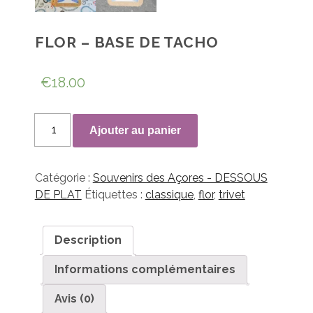
FLOR – BASE DE TACHO
€
18.00
quantité
Ajouter au panier
de
FLOR
-
Catégorie :
Souvenirs des Açores - DESSOUS
Base
DE PLAT
Étiquettes :
classique
,
flor
,
trivet
de
tacho
Description
Informations complémentaires
Avis (0)