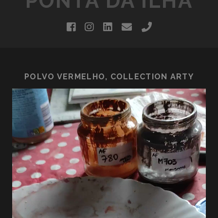
PONTA DA ILHA
facebook
instagram
linkedin
email
phone
POLVO VERMELHO, COLLECTION ARTY
Lecteur
vidéo