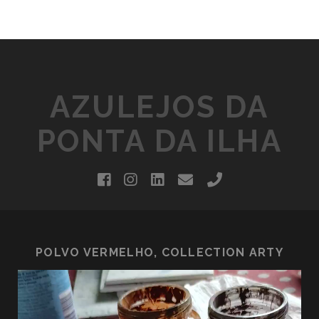
AZULEJOS DA
PONTA DA ILHA
facebook
instagram
linkedin
email
phone
POLVO VERMELHO, COLLECTION ARTY
Lecteur
vidéo